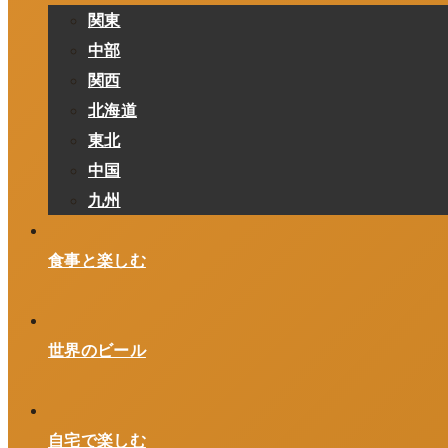
関東
中部
関西
北海道
東北
中国
九州
食事と楽しむ
世界のビール
自宅で楽しむ