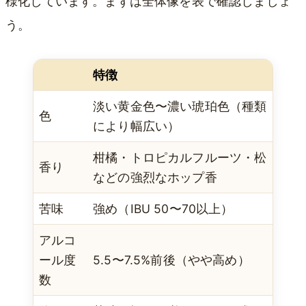
様化しています。まずは全体像を表で確認しましょ
う。
特徴
淡い黄金色〜濃い琥珀色（種類
色
により幅広い）
柑橘・トロピカルフルーツ・松
香り
などの強烈なホップ香
苦味
強め（IBU 50〜70以上）
アルコ
ール度
5.5〜7.5%前後（やや高め）
数