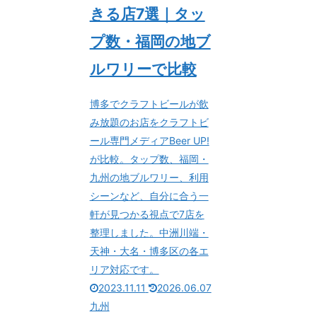
きる店7選｜タッ
プ数・福岡の地ブ
ルワリーで比較
博多でクラフトビールが飲
み放題のお店をクラフトビ
ール専門メディアBeer UP!
が比較。タップ数、福岡・
九州の地ブルワリー、利用
シーンなど、自分に合う一
軒が見つかる視点で7店を
整理しました。中洲川端・
天神・大名・博多区の各エ
リア対応です。
2023.11.11
2026.06.07
九州