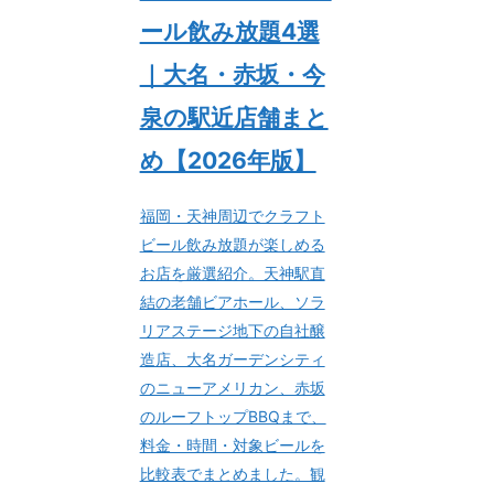
ール飲み放題4選
｜大名・赤坂・今
泉の駅近店舗まと
め【2026年版】
福岡・天神周辺でクラフト
ビール飲み放題が楽しめる
お店を厳選紹介。天神駅直
結の老舗ビアホール、ソラ
リアステージ地下の自社醸
造店、大名ガーデンシティ
のニューアメリカン、赤坂
のルーフトップBBQまで、
料金・時間・対象ビールを
比較表でまとめました。観