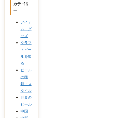
カテゴリ
ー
アイテ
ム・グ
ッズ
クラフ
トビー
ルを知
る
ビール
の種
類・ス
タイル
世界の
ビール
中国
中部