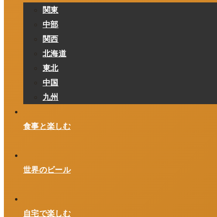
関東
中部
関西
北海道
東北
中国
九州
食事と楽しむ
世界のビール
自宅で楽しむ