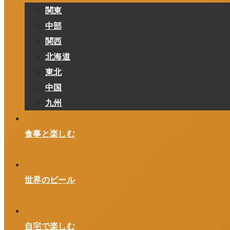
関東
中部
関西
北海道
東北
中国
九州
食事と楽しむ
世界のビール
自宅で楽しむ