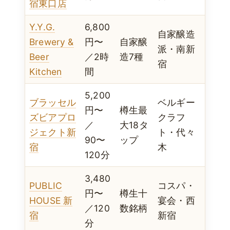
宿東口店
Y.Y.G.
6,800
自家醸造
Brewery &
円〜
自家醸
派・南新
Beer
／2時
造7種
宿
Kitchen
間
5,200
ブラッセル
ベルギー
円〜
樽生最
ズビアプロ
クラフ
／
大18タ
ジェクト新
ト・代々
90〜
ップ
宿
木
120分
3,480
PUBLIC
コスパ・
円〜
樽生十
HOUSE 新
宴会・西
／120
数銘柄
宿
新宿
分