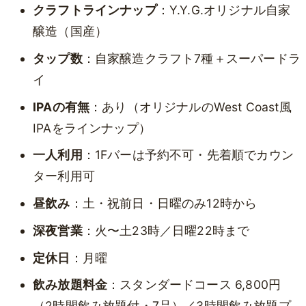
クラフトラインナップ
：Y.Y.G.オリジナル自家
醸造（国産）
タップ数
：自家醸造クラフト7種＋スーパードラ
イ
IPAの有無
：あり（オリジナルのWest Coast風
IPAをラインナップ）
一人利用
：1Fバーは予約不可・先着順でカウン
ター利用可
昼飲み
：土・祝前日・日曜のみ12時から
深夜営業
：火〜土23時／日曜22時まで
定休日
：月曜
飲み放題料金
：スタンダードコース 6,800円
（2時間飲み放題付・7品）／3時間飲み放題プ