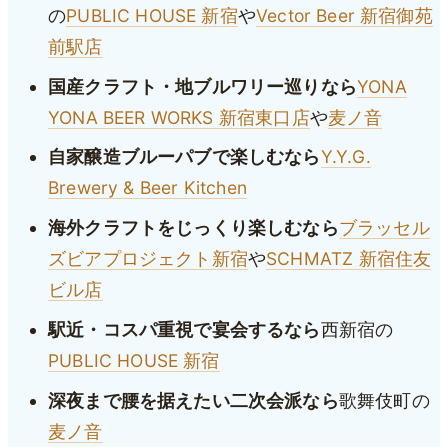
の
PUBLIC HOUSE 新宿
や
Vector Beer 新宿御苑
前駅店
国産クラフト・地ブルワリー巡りなら
YONA
YONA BEER WORKS 新宿東口店
や
麦ノ音
自家醸造ブルーパブで楽しむなら
Y.Y.G.
Brewery & Beer Kitchen
海外クラフトをじっくり楽しむなら
ブラッセル
ズビアプロジェクト新宿
や
SCHMATZ 新宿住友
ビル店
駅近・コスパ重視で宴会するなら
西新宿の
PUBLIC HOUSE 新宿
深夜まで腰を据えたい二次会派なら
歌舞伎町の
麦ノ音