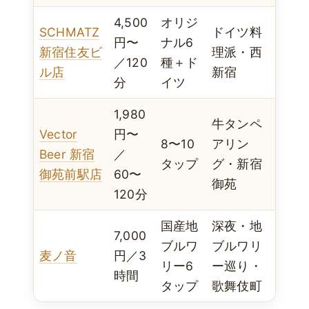
4,500
オリジ
SCHMATZ
ドイツ料
円〜
ナル6
新宿住友ビ
理派・西
／120
種＋ド
ル店
新宿
分
イツ
1,980
牛タンペ
Vector
円〜
8〜10
アリン
Beer 新宿
／
タップ
グ・新宿
御苑前駅店
60〜
御苑
120分
国産地
深夜・地
7,000
ブルワ
ブルワリ
麦ノ音
円／3
リー6
ー巡り・
時間
タップ
歌舞伎町