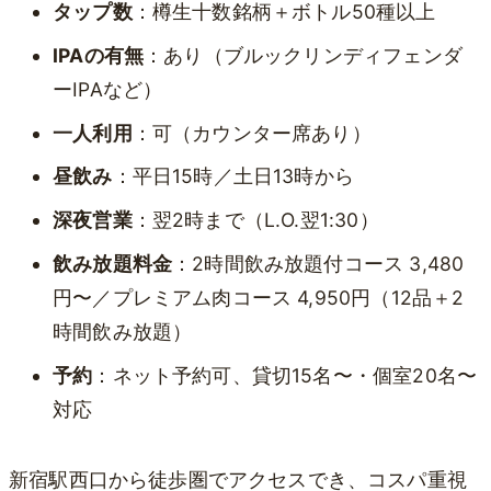
タップ数
：樽生十数銘柄＋ボトル50種以上
IPAの有無
：あり（ブルックリンディフェンダ
ーIPAなど）
一人利用
：可（カウンター席あり）
昼飲み
：平日15時／土日13時から
深夜営業
：翌2時まで（L.O.翌1:30）
飲み放題料金
：2時間飲み放題付コース 3,480
円〜／プレミアム肉コース 4,950円（12品＋2
時間飲み放題）
予約
：ネット予約可、貸切15名〜・個室20名〜
対応
新宿駅西口から徒歩圏でアクセスでき、コスパ重視