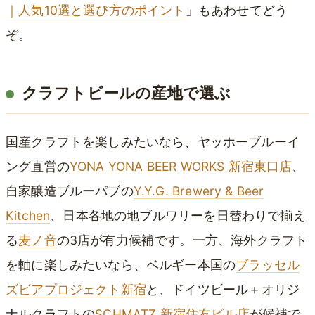
｜人気10選と選び方のポイント
」もあわせてどう
ぞ。
クラフトビールの産地で選ぶ
国産クラフトを楽しみたいなら、ヤッホーブルーイ
ング直営の
YONA YONA BEER WORKS 新宿東口店
、
自家醸造ブルーパブの
Y.Y.G. Brewery & Beer
Kitchen
、日本各地の地ブルワリーを日替わりで揃え
る
麦ノ音
の3店が有力候補です。一方、海外クラフト
を軸に楽しみたいなら、ベルギー本国の
ブラッセル
ズビアプロジェクト新宿
と、ドイツビール＋オリジ
ナルクラフトの
SCHMATZ 新宿住友ビル店
が候補で