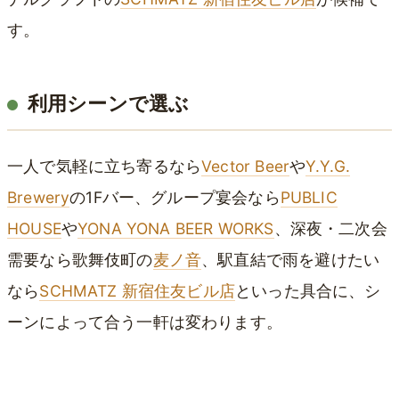
す。
利用シーンで選ぶ
一人で気軽に立ち寄るなら
Vector Beer
や
Y.Y.G.
Brewery
の1Fバー、グループ宴会なら
PUBLIC
HOUSE
や
YONA YONA BEER WORKS
、深夜・二次会
需要なら歌舞伎町の
麦ノ音
、駅直結で雨を避けたい
なら
SCHMATZ 新宿住友ビル店
といった具合に、シ
ーンによって合う一軒は変わります。