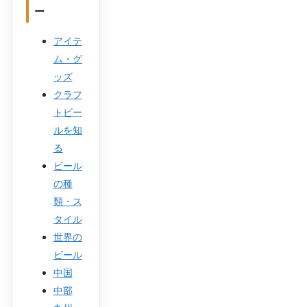
ー
アイテ
ム・グ
ッズ
クラフ
トビー
ルを知
る
ビール
の種
類・ス
タイル
世界の
ビール
中国
中部