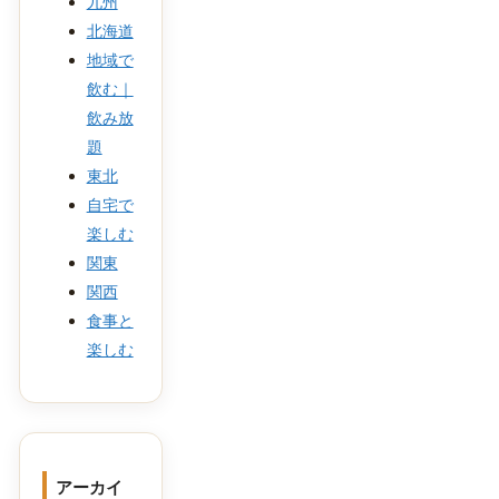
九州
北海道
地域で
飲む｜
飲み放
題
東北
自宅で
楽しむ
関東
関西
食事と
楽しむ
アーカイ