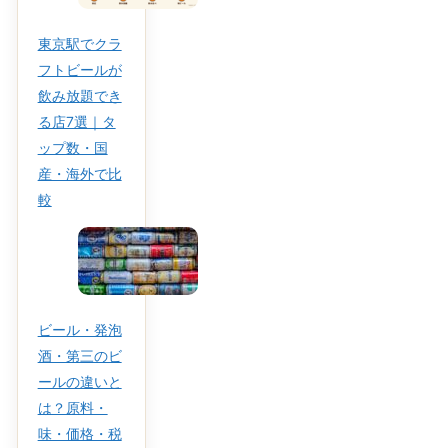
東京駅でクラ
フトビールが
飲み放題でき
る店7選｜タ
ップ数・国
産・海外で比
較
ビール・発泡
酒・第三のビ
ールの違いと
は？原料・
味・価格・税